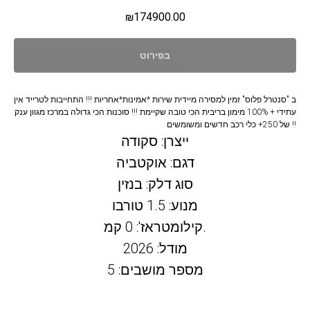
₪
174900.00
בפירוט
ב "סנטרל פלוס" זמין למסירה מיידית שירות *אמינות*אחריות !!! התחייבות לטרייד אין
עתידי + 100% מימון בריבית הכי טובה שקיימת !!! סוכנות הכי גדולה במרכז מגוון ענק
של 250+ כלי רכב חדשים ומשומשים !!
ייצרן: סקודה
דגם: אוקטביה
סוג דלק: בנזין
מנוע: 1.5 טורבו
קילומטראז': 0 קמ.
מודל: 2026
מספר מושבים: 5